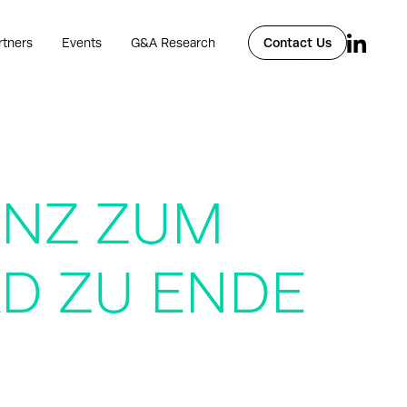
rtners
Events
G&A Research
Contact Us
ENZ ZUM
AD ZU ENDE