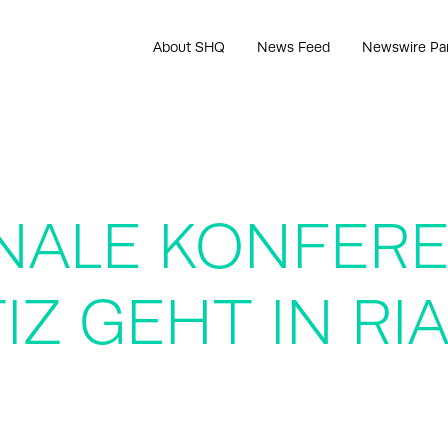
About SHQ
News Feed
Newswire Pa
NALE KONFER
IZ GEHT IN RI