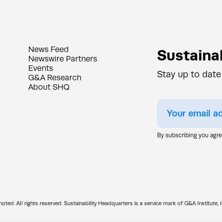
News Feed
Sustainab
Newswire Partners
Events
Stay up to date
G&A Research
About SHQ
By subscribing you agr
d. All rights reserved. Sustainability Headquarters is a service mark of G&A Institute, I