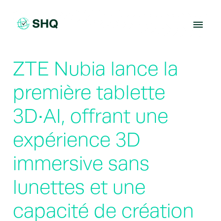
Skip
to
content
ZTE Nubia lance la
première tablette
3D•AI, offrant une
expérience 3D
immersive sans
lunettes et une
capacité de création