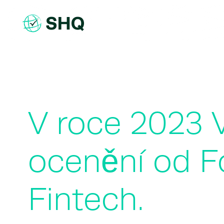
Skip
to
content
V roce 2023 V
ocenění od F
Fintech.