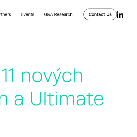
rtners
Events
G&A Research
Contact Us
 11 nových
 a Ultimate