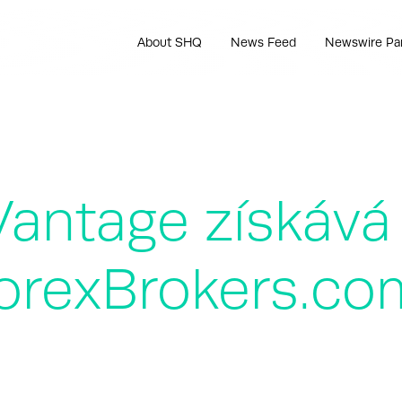
About SHQ
News Feed
Newswire Pa
antage získává
orexBrokers.com