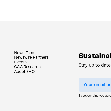
News Feed
Sustainab
Newswire Partners
Events
Stay up to date
G&A Research
About SHQ
By subscribing you agr