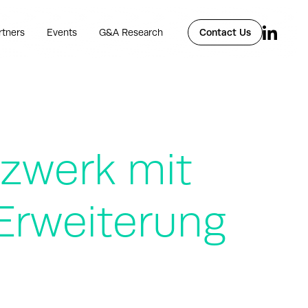
rtners
Events
G&A Research
Contact Us
tzwerk mit
Erweiterung