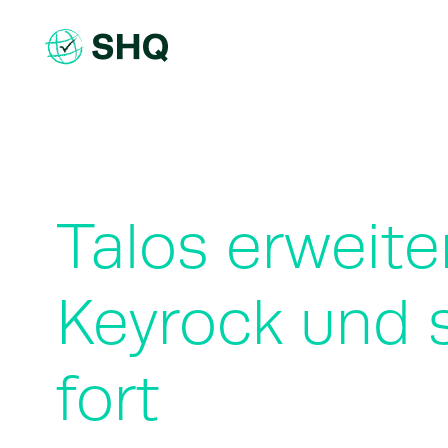
Skip
to
content
Talos erweite
Keyrock und 
fort