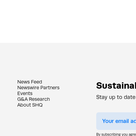
News Feed
Sustainab
Newswire Partners
Events
Stay up to date
G&A Research
About SHQ
By subscribing you agr