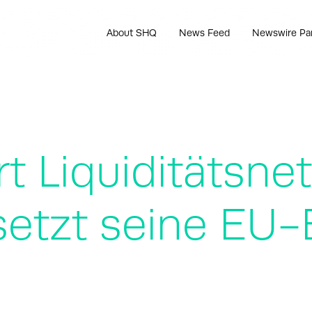
About SHQ
News Feed
Newswire Pa
rt Liquiditätsne
setzt seine EU-