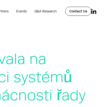
rtners
Events
G&A Research
Contact Us
vala na
ci systémů
ácnosti řady