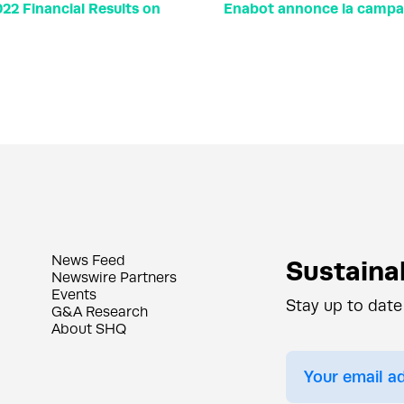
022 Financial Results on
Enabot annonce la campa
News Feed
Sustainab
Newswire Partners
Events
Stay up to date
G&A Research
About SHQ