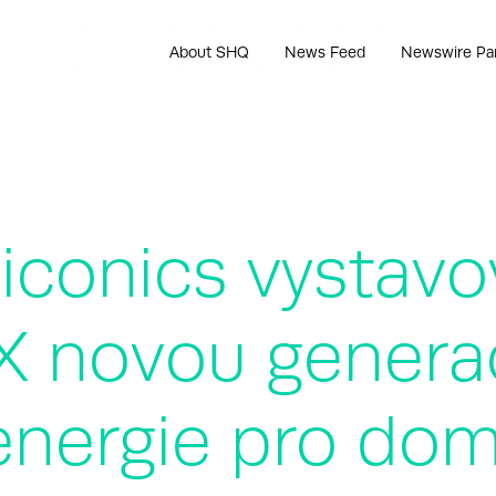
About SHQ
News Feed
Newswire Pa
iconics vystavo
X novou genera
energie pro dom