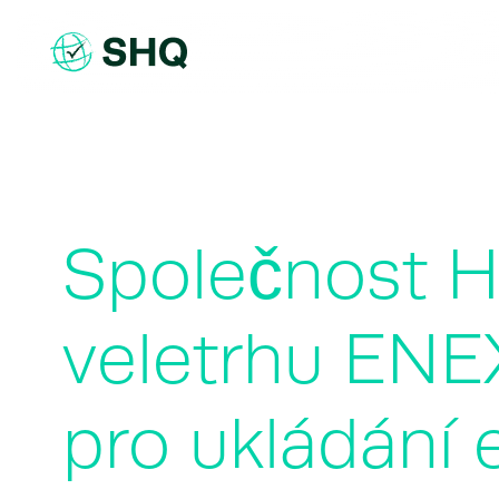
Skip
to
content
Společnost H
veletrhu ENE
pro ukládání 