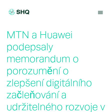
Skip
to
content
MTN a Huawei
podepsaly
memorandum o
porozumění o
zlepšení digitálního
začleňování a
udržitelného rozvoje v