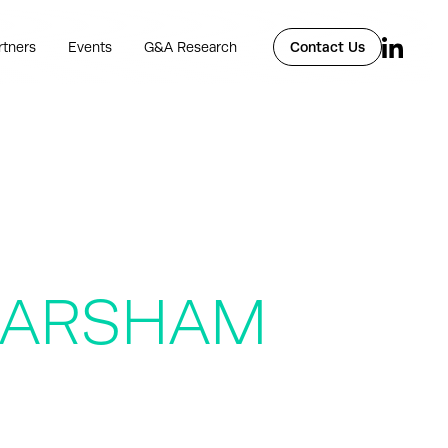
rtners
Events
G&A Research
Contact Us
 ARSHAM