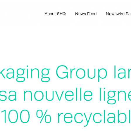
About SHQ
News Feed
Newswire Pa
kaging Group l
sa nouvelle lign
 100 % recyclab