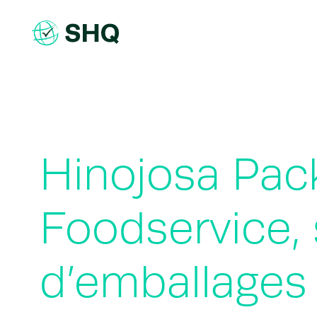
Skip
to
content
Hinojosa Pac
Foodservice, 
d’emballages