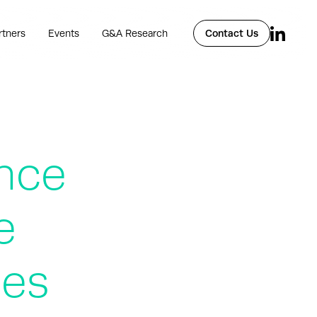
rtners
Events
G&A Research
Contact Us
ance
e
les