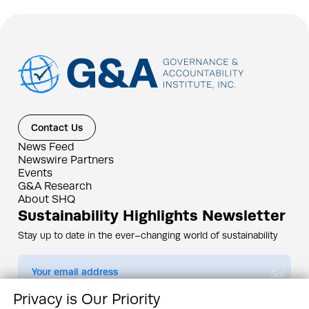
Contact Us
News Feed
Newswire Partners
Events
G&A Research
About SHQ
Sustainability Highlights Newsletter
Stay up to date in the ever–changing world of sustainability
Submit
Privacy is Our Priority
By subscribing you agree to our
Privacy Policy