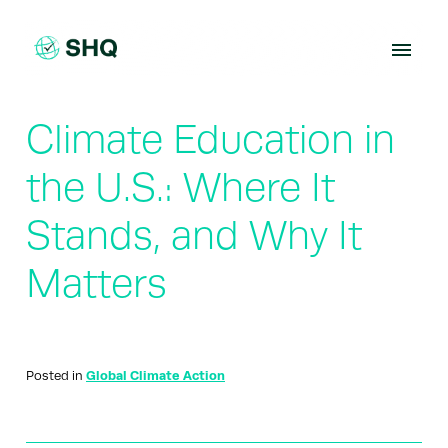
Skip
to
content
Climate Education in
the U.S.: Where It
Stands, and Why It
Matters
Posted in
Global Climate Action