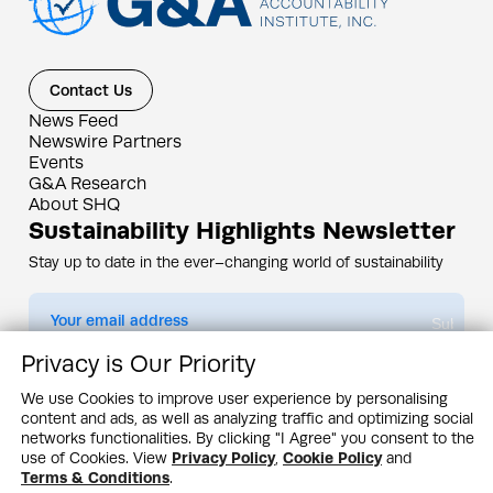
Contact Us
News Feed
Newswire Partners
Events
G&A Research
About SHQ
Sustainability Highlights Newsletter
Stay up to date in the ever–changing world of sustainability
Submit
Privacy is Our Priority
By subscribing you agree to our
Privacy Policy
We use Cookies to improve user experience by personalising
content and ads, as well as analyzing traffic and optimizing social
Design & Contents Copyright 2005 - 2026 by G&A Institute unless otherwise
noted. All rights reserved. Sustainability Headquarters is a service mark of G&A
networks functionalities. By clicking "I Agree" you consent to the
Institute, Inc.
use of Cookies. View
Privacy Policy
,
Cookie Policy
and
Privacy Policy
Cookie Policy
Terms & Conditions
Terms & Conditions
.