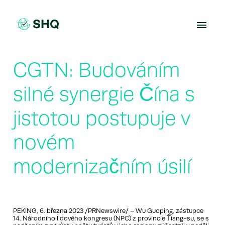
Skip
to
content
CGTN: Budováním
silné synergie Čína s
jistotou postupuje v
novém
modernizačním úsilí
PEKING, 6. března 2023 /PRNewswire/ – Wu Guoping, zástupce
14. Národního lidového kongresu (NPC) z provincie Ťiang-su, se s