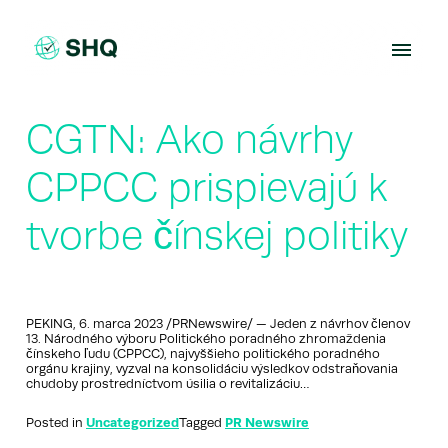
Skip
to
content
CGTN: Ako návrhy
CPPCC prispievajú k
tvorbe čínskej politiky
PEKING, 6. marca 2023 /PRNewswire/ — Jeden z návrhov členov
13. Národného výboru Politického poradného zhromaždenia
čínskeho ľudu (CPPCC), najvyššieho politického poradného
orgánu krajiny, vyzval na konsolidáciu výsledkov odstraňovania
chudoby prostredníctvom úsilia o revitalizáciu…
Posted in
Uncategorized
Tagged
PR Newswire